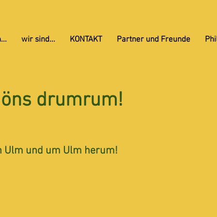
...
wir sind...
KONTAKT
Partner und Freunde
Phi
döns drumrum!
in Ulm und um Ulm herum!